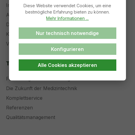
Impressum
Diese Website verwendet Cookies, um eine
bestmögliche Erfahrung bieten zu können.
AGB
Mehr Informationen ...
Datenschutz
Nur technisch notwendige
Kontakt
Versand und Zahlung
Konfigurieren
Themenseiten
Alle Cookies akzeptieren
Forschung und Entwicklung
Die Zukunft der Medizintechnik
Komplettservice
Referenzen
Qualitätsmanagement