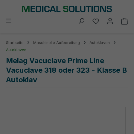
alt springen
Du hast 0 Prod
Wa
Startseite
Maschinelle Aufbereitung
Autoklaven
Autoklaven
Melag Vacuclave Prime Line
Vacuclave 318 oder 323 - Klasse B
Autoklav
Bildergalerie überspringen