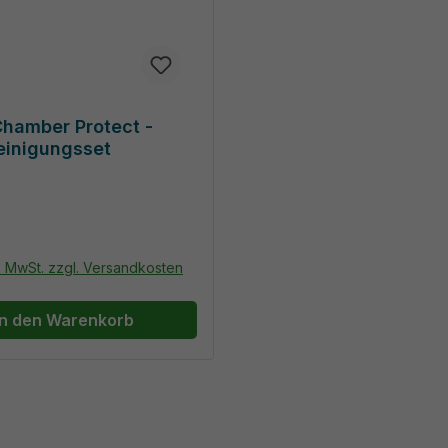
hamber Protect -
einigungsset
r Preis:
l. MwSt. zzgl. Versandkosten
In den Warenkorb