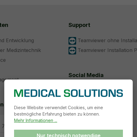
ten
Support
nd Entwicklung
Teamviewer ohne Installa
der Medizintechnik
Teamviewer Installation 
ice
Social Media
nagement
Folgen Sie uns auf:
n Sie uns
Diese Website verwendet Cookies, um eine
bestmögliche Erfahrung bieten zu können.
Mehr Informationen ...
 73 46) 69 93-30
Nur technisch notwendige