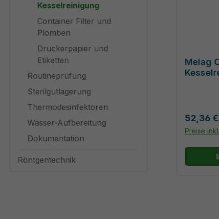
Kesselreinigung
Container Filter und
Plomben
Druckerpapier und
Etiketten
Melag C
Kesselr
Routineprüfung
Sterilgutlagerung
Thermodesinfektoren
Reguläre
52,36 €
Wasser-Aufbereitung
Preise ink
Dokumentation
Röntgentechnik