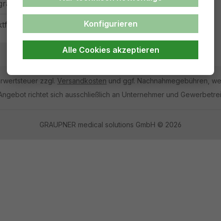
graupner-medizin.de
Konfigurieren
ktformular
Alle Cookies akzeptieren
hrwertsteuer zzgl.
Versandkosten
und ggf. Nachnahmegebühren, wen
Angebot richtet sich ausschließlich an Unternehmer und Gewerbetre
GRAUPNER medical solutions GmbH © 2026