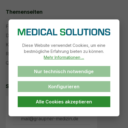
Themenseiten
Forschung und Entwicklung
Die Zukunft der Medizintechnik
Komplettservice
Diese Website verwendet Cookies, um eine
bestmögliche Erfahrung bieten zu können.
Referenzen
Mehr Informationen ...
Qualitätsmanagement
Nur technisch notwendige
So erreichen Sie uns
Konfigurieren
Alle Cookies akzeptieren
+49 (3 73 46) 69 93-30
mail@graupner-medizin.de