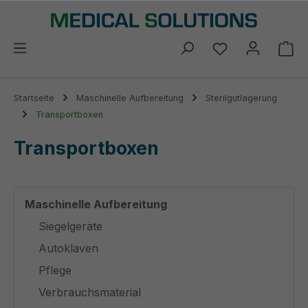
alt springen
Du hast 0 Prod
Wa
Startseite
Maschinelle Aufbereitung
Sterilgutlagerung
Transportboxen
Transportboxen
Maschinelle Aufbereitung
Siegelgeräte
Autoklaven
Pflege
Verbrauchsmaterial