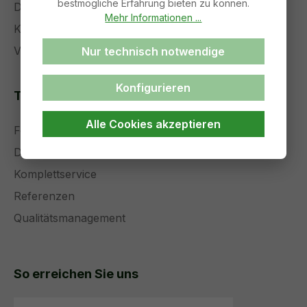
bestmögliche Erfahrung bieten zu können.
Datenschutz
Mehr Informationen ...
Kontakt
Versand und Zahlung
Nur technisch notwendige
Konfigurieren
Themenseiten
Alle Cookies akzeptieren
Forschung und Entwicklung
Die Zukunft der Medizintechnik
Komplettservice
Referenzen
Qualitätsmanagement
So erreichen Sie uns