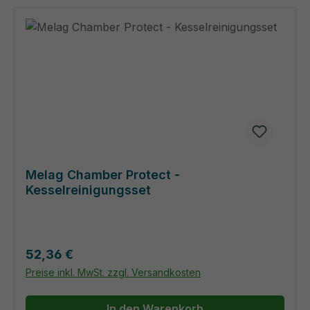
Melag Chamber Protect -
Kesselreinigungsset
Regulärer Preis:
52,36 €
Preise inkl. MwSt. zzgl. Versandkosten
In den Warenkorb