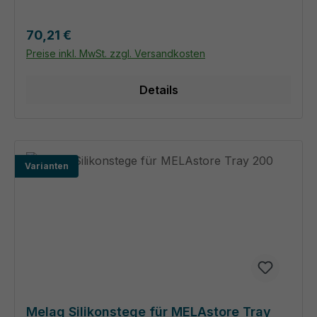
Regulärer Preis:
70,21 €
Preise inkl. MwSt. zzgl. Versandkosten
Details
Varianten
Melag Silikonstege für MELAstore Tray