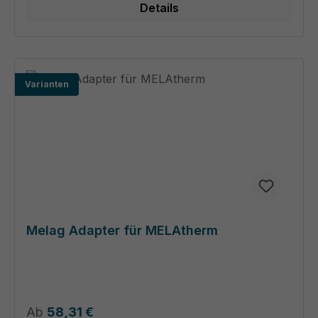
Details
Varianten
Melag Adapter für MELAtherm
Regulärer Preis:
Ab
58,31 €