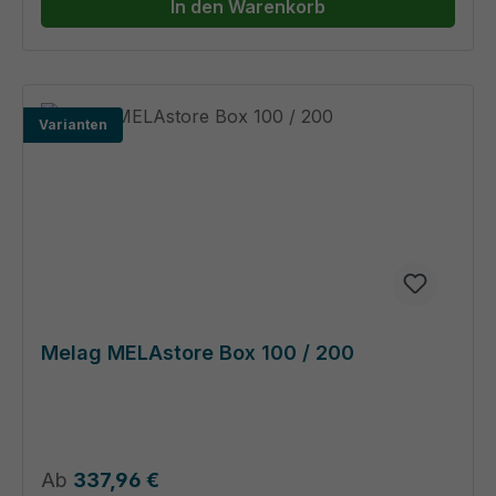
In den Warenkorb
Varianten
Melag MELAstore Box 100 / 200
Regulärer Preis:
Ab
337,96 €