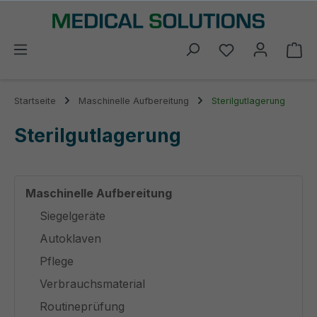
alt springen
Du hast 0 Prod
Wa
Startseite
Maschinelle Aufbereitung
Sterilgutlagerung
Sterilgutlagerung
Maschinelle Aufbereitung
Siegelgeräte
Autoklaven
Pflege
Verbrauchsmaterial
Routineprüfung