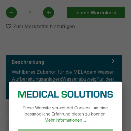
Produkt Anzahl: Gib den gewünschten We
In den Warenkorb
Zum Merkzettel hinzufügen
Beschreibung
Wählbares Zubehör für die MELAdem Wasser-
Aufbereitungsanlagen:WasserabzweigFür den
Anschluss einer MELAdem 40 an Euroklav
od…
Mehr
Diese Website verwendet Cookies, um eine
Ausführungen
bestmögliche Erfahrung bieten zu können.
Mehr Informationen ...
Rechtliche Informationen