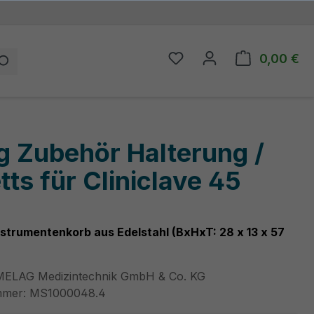
0,00 €
Du hast 0 Produkte auf
Wa
g Zubehör Halterung /
tts für Cliniclave 45
nstrumentenkorb aus Edelstahl (BxHxT: 28 x 13 x 57
MELAG Medizintechnik GmbH & Co. KG
mmer:
MS1000048.4