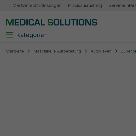
Medizintechniklösungen
Praxisausrüstung
Serviceunter
springen
Zur Hauptnavigation springen
Kategorien
Startseite
Maschinelle Aufbereitung
Autoklaven
Zubehör
Bildergalerie überspringen