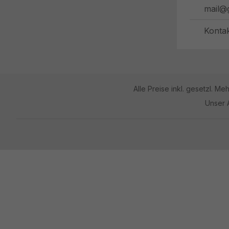
mail@
Konta
Alle Preise inkl. gesetzl. Me
Unser 