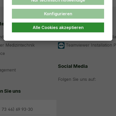
Nur technisch notwendige
Konfigurieren
ten
Support
Alle Cookies akzeptieren
nd Entwicklung
Teamviewer ohne Installa
der Medizintechnik
Teamviewer Installation 
ice
Social Media
nagement
Folgen Sie uns auf:
n Sie uns
 73 46) 69 93-30