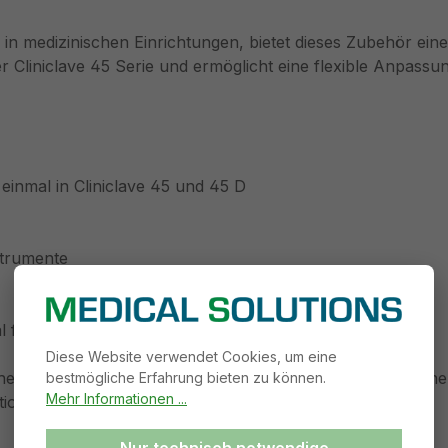
e in medizinischen Einrichtungen, bietet dieses Zubehör ei
r Cliniclave 45 Serie und ermöglicht eine flexible Anpassu
einmal in Cliniclave 45 und 45 D
strumente
al für verpackte Instrumente oder Textilien
Diese Website verwendet Cookies, um eine
he Gerätschaften ordnungsgemäß sterilisiert werden können,
bestmögliche Erfahrung bieten zu können.
Mehr Informationen ...
ionsprozesses gewährleistet.