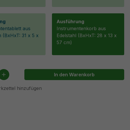
ng
Ausführung
tentablett aus
Instrumentenkorb aus
 (BxHxT: 31 x 5 x
Edelstahl (BxHxT: 28 x 13 x
57 cm)
 Anzahl: Gib den gewünschten Wert ein 
In den Warenkorb
kzettel hinzufügen