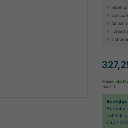
Zubehör 
Wählbar
Aufnahme
Tablett 
Instrume
327,2
Preise inkl. 
Inhalt:
1
Ausführu
Aufnahmeg
Tabletts 
C45 / C4