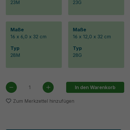
23M
23G
Maße
Maße
16 x 6,0 x 32 cm
16 x 12,0 x 32 cm
Typ
Typ
28M
28G
Produkt Anzahl: Gib den gewünschten We
In den Warenkorb
Zum Merkzettel hinzufügen