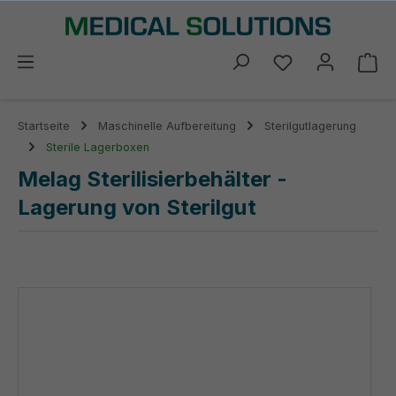
alt springen
Du hast 0 Prod
Wa
Startseite
Maschinelle Aufbereitung
Sterilgutlagerung
Sterile Lagerboxen
Melag Sterilisierbehälter -
Lagerung von Sterilgut
Bildergalerie überspringen