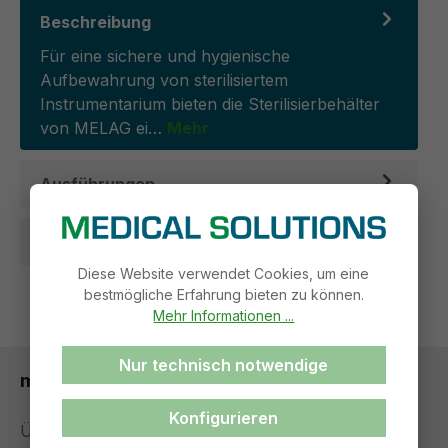
Beschreibung
Für eine sichere und hygienische
Aufbewahrung von sterilisiertem
Instrumentarium bieten die Sterilisierbehälter
von MELAG ei…
Mehr
Ausführungen
Rechtliche Informationen
Diese Website verwendet Cookies, um eine
bestmögliche Erfahrung bieten zu können.
Mehr Informationen ...
Nur technisch notwendige
medical solutions
Konfigurieren
Über uns