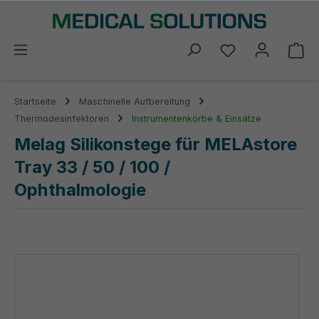
alt springen
Du hast 0 Prod
Wa
Startseite
Maschinelle Aufbereitung
Thermodesinfektoren
Instrumentenkörbe & Einsätze
Melag Silikonstege für MELAstore
Tray 33 / 50 / 100 /
Ophthalmologie
Bildergalerie überspringen