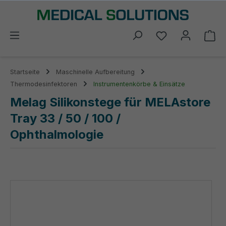
alt springen
Du hast 0 Prod
Wa
Startseite
Maschinelle Aufbereitung
Thermodesinfektoren
Instrumentenkörbe & Einsätze
Melag Silikonstege für MELAstore
Tray 33 / 50 / 100 /
Ophthalmologie
Bildergalerie überspringen