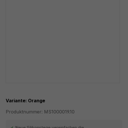
Variante: Orange
Produktnummer:
MS1000019.10
Neue Silikonstege vereinfachen die