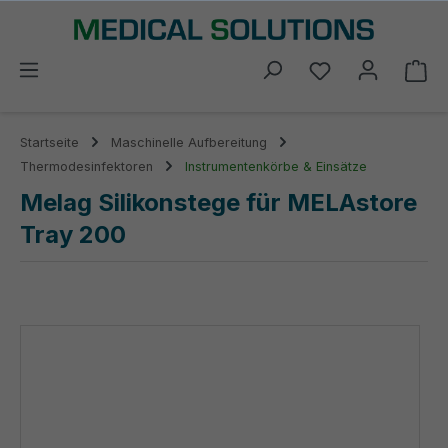
alt springen
Du hast 0 Prod
Wa
Startseite
Maschinelle Aufbereitung
Thermodesinfektoren
Instrumentenkörbe & Einsätze
Melag Silikonstege für MELAstore
Tray 200
Bildergalerie überspringen