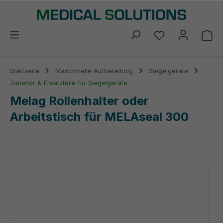
alt springen
Du hast 0 Prod
Wa
Startseite
Maschinelle Aufbereitung
Siegelgeräte
Zubehör & Ersatzteile für Siegelgeräte
Melag Rollenhalter oder
Arbeitstisch für MELAseal 300
Bildergalerie überspringen