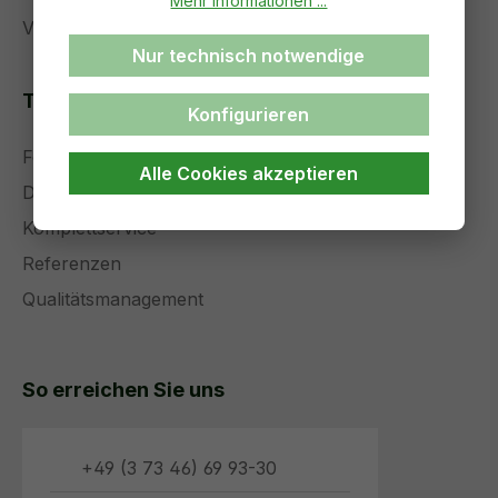
Mehr Informationen ...
Versand und Zahlung
Nur technisch notwendige
Themenseiten
Konfigurieren
Forschung und Entwicklung
Alle Cookies akzeptieren
Die Zukunft der Medizintechnik
Komplettservice
Referenzen
Qualitätsmanagement
So erreichen Sie uns
+49 (3 73 46) 69 93-30