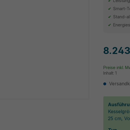
Leistung
Smart-To
Stand-a
Energie
8.243
Preise inkl. 
Inhalt:
1
Versandko
Ausführu
Kesselgrö
25 cm, Vo