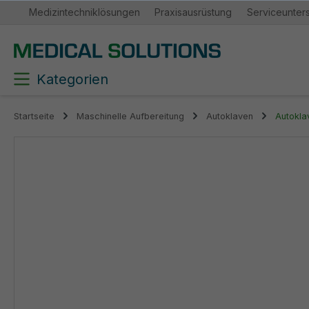
Medizintechniklösungen
Praxisausrüstung
Serviceunter
springen
Zur Hauptnavigation springen
Kategorien
Startseite
Maschinelle Aufbereitung
Autoklaven
Autokla
Bildergalerie überspringen