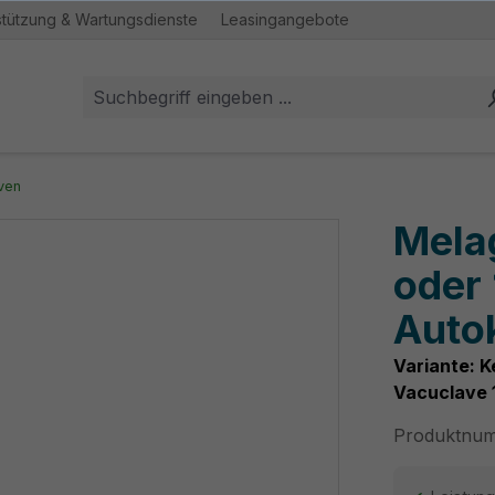
stützung & Wartungsdienste
Leasingangebote
ven
Melag
oder 
Auto
Variante: K
Vacuclave 
Produktnu