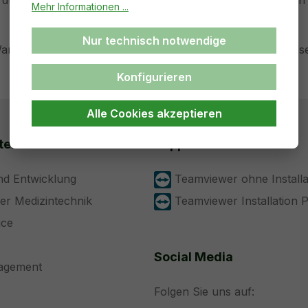
durch Abschalten von Heizung und Display zwischen den St
Mehr Informationen ...
Nur technisch notwendige
artungsarbeiten wie Filtertausch, Tankreinigung und Wass
Konfigurieren
Alle Cookies akzeptieren
ten
Support
nd Entwicklung
Teamviewer ohne Installa
der Medizintechnik
Teamviewer Installation 
ice
Social Media
nagement
Folgen Sie uns auf: