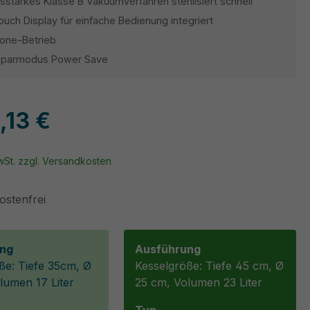
sstarkes Klasse B Vakuumverfahren sterilisiert schnell
uch Display für einfache Bedienung integriert
lone-Betrieb
sparmodus Power Save
,13 €
MwSt. zzgl. Versandkosten
stenfrei
ng
Ausführung
ße: Tiefe 35cm, Ø
Kesselgröße: Tiefe 45 cm, Ø
lumen 17 Liter
25 cm, Volumen 23 Liter