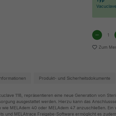
Typ
Vacuclave
Produkt
Zum Mer
Informationen
Produkt- und Sicherheitsdokumente
lave 118, repräsentieren eine neue Generation von Steril
ersorgung ausgestattet werden. Hierzu kann das Anschlus
n wie MELAdem 40 oder MELAdem 47 anzuschließen. Ein vi
s und MELAtrace Freigabe-Software ermöglicht es zudem, di