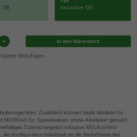
Typ
 118
Vacuclave 123
 Anzahl: Gib den gewünschten Wert ein 
In den Warenkorb
kzettel hinzufügen
isationsgeräten. Zusätzlich können beide Modelle für
sset ME09040 für Speisewasser sowie Abwasser genutzt
elfältiges Zubehörangebot inklusive MELAcontrol
e Konfiguration individuell an die Bedürfnisse des