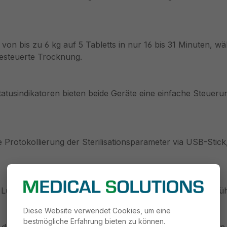
n von bis zu 6 kg auf 5 Tabletts in nur 16 bis 31 Minuten, 
itgesteuerte Trocknung.
tusindikatoren bieten beide Geräte eine einfache Steuerung
 Protokollierung der Sterilisationsparameter via USB-Stic
 Luftkühlung ist ein standortunabhängiger Betrieb ohne Kü
Diese Website verwendet Cookies, um eine
bestmögliche Erfahrung bieten zu können.