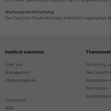
Ein Power Save Modus reduziert den Energieverbrauch 
Wartungsvereinfachung
Das EasyCare Routinekonzept erleichtert regelmäßige W
medical solutions
Themensei
Über uns
Forschung u
Management
Die Zukunft 
Stellenangebote
Komplettserv
Referenzen
Qualitätsma
Impressum
AGB