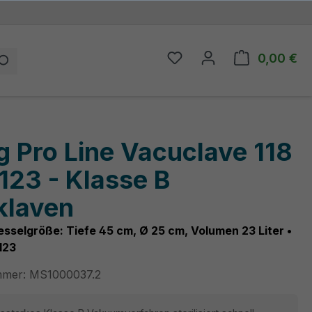
0,00 €
Du hast 0 Produkte auf
Wa
 Pro Line Vacuclave 118
123 - Klasse B
klaven
esselgröße: Tiefe 45 cm, Ø 25 cm, Volumen 23 Liter •
123
mmer:
MS1000037.2