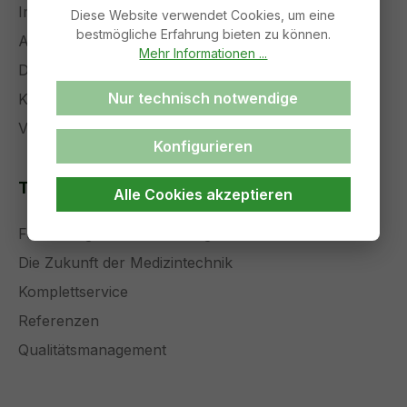
Impressum
Diese Website verwendet Cookies, um eine
bestmögliche Erfahrung bieten zu können.
AGB
Mehr Informationen ...
Datenschutz
Nur technisch notwendige
Kontakt
Versand und Zahlung
Konfigurieren
Themenseiten
Alle Cookies akzeptieren
Forschung und Entwicklung
Die Zukunft der Medizintechnik
Komplettservice
Referenzen
Qualitätsmanagement