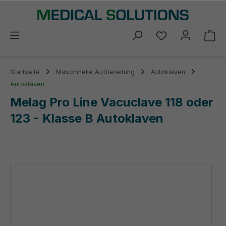
alt springen
Du hast 0 Prod
Wa
Startseite
Maschinelle Aufbereitung
Autoklaven
Autoklaven
Melag Pro Line Vacuclave 118 oder
123 - Klasse B Autoklaven
Bildergalerie überspringen