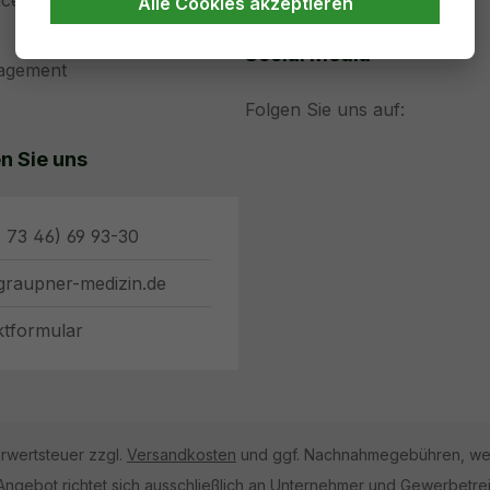
ice
Alle Cookies akzeptieren
Social Media
nagement
Folgen Sie uns auf:
n Sie uns
 73 46) 69 93-30
graupner-medizin.de
ktformular
hrwertsteuer zzgl.
Versandkosten
und ggf. Nachnahmegebühren, wen
Angebot richtet sich ausschließlich an Unternehmer und Gewerbetre