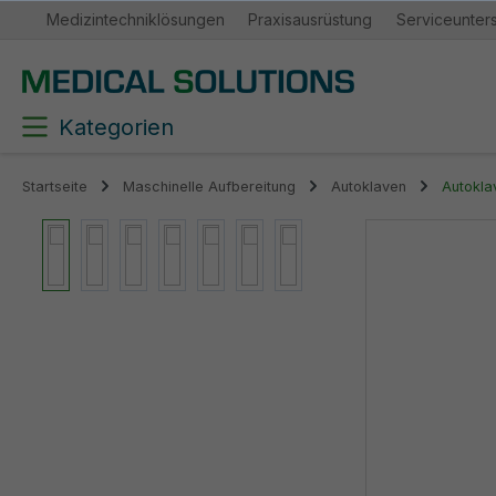
Medizintechniklösungen
Praxisausrüstung
Serviceunter
springen
Zur Hauptnavigation springen
Kategorien
Startseite
Maschinelle Aufbereitung
Autoklaven
Autokla
Bildergalerie überspringen