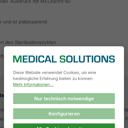
 oder Ausdruck mit MELAprint 80
 und ist platzsparend
 den Sterilisationszyklen
ttheber.
Diese Website verwendet Cookies, um eine
bestmögliche Erfahrung bieten zu können.
Mehr Informationen ...
ten
Support
Nur technisch notwendige
nd Entwicklung
Teamviewer ohne Installa
Konfigurieren
der Medizintechnik
Teamviewer Installation 