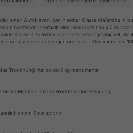
Informationen
Produkt- und Sicherheitsdokumente
r einen Autoklaven, der in seiner Klasse Maßstäbe in punc
n einem Container innerhalb einer Rekordzeit ab 6,5 Minute
pakte Klasse B Autoklav eine hohe Leistungsfähigkeit, die
leinere Instrumentenmengen qualifiziert. Der Vacuclave 105 
(plus Trocknung) für bis zu 2 kg Instrumente
1 bis 60 Minuten je nach Workflow und Beladung
 ähnlich einem Smartphone