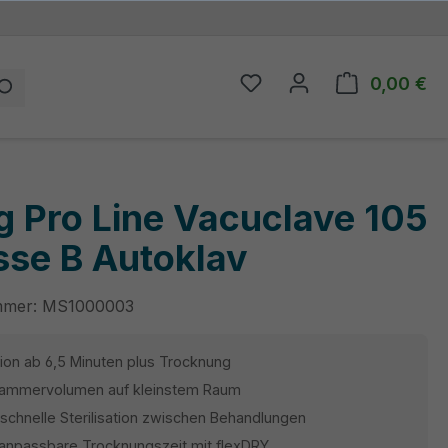
0,00 €
Du hast 0 Produkte auf
Wa
g Pro Line Vacuclave 105
sse B Autoklav
mmer:
MS1000003
ation ab 6,5 Minuten plus Trocknung
 Kammervolumen auf kleinstem Raum
r schnelle Sterilisation zwischen Behandlungen
 anpassbare Trocknungszeit mit flexDRY