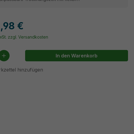
,98 €
MwSt. zzgl. Versandkosten
 Anzahl: Gib den gewünschten Wert ein 
In den Warenkorb
kzettel hinzufügen