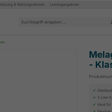
stützung & Wartungsdienste
Leasingangebote
ven
Mela
- Kla
Produktnu
Sterilis
5 Liter
Ideal fü
Flexibel