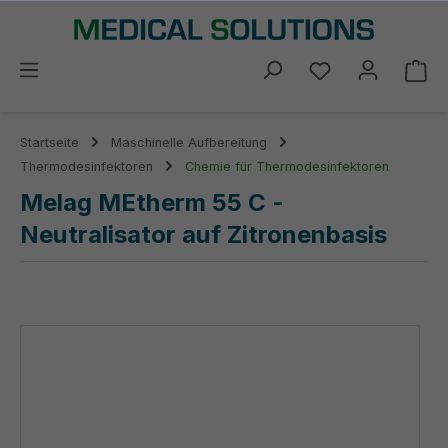
alt springen
Du hast 0 Prod
Wa
Startseite
Maschinelle Aufbereitung
Thermodesinfektoren
Chemie für Thermodesinfektoren
Melag MEtherm 55 C -
Neutralisator auf Zitronenbasis
Bildergalerie überspringen