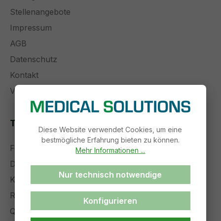
Stellenangebote
Impressum
AGB
Datenschutz
Kontakt
Versand und Zahlung
Themenseiten
Diese Website verwendet Cookies, um eine
bestmögliche Erfahrung bieten zu können.
Forschung und Entwicklung
Mehr Informationen ...
Die Zukunft der Medizintechnik
Nur technisch notwendige
Komplettservice
Referenzen
Konfigurieren
Qualitätsmanagement