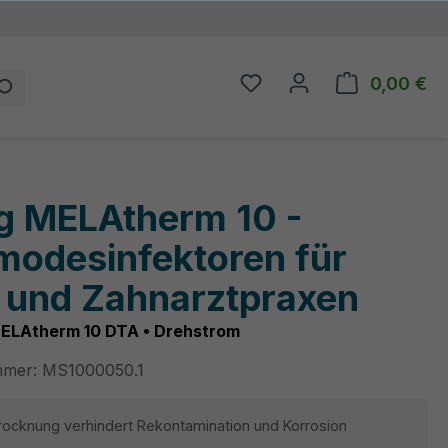
0,00 €
Du hast 0 Produkte auf
Wa
g MELAtherm 10 -
modesinfektoren für
- und Zahnarztpraxen
MELAtherm 10 DTA • Drehstrom
mmer:
MS1000050.1
rocknung verhindert Rekontamination und Korrosion