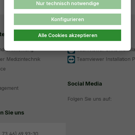
Nur technisch notwendige
Konfigurieren
ten
Support
Alle Cookies akzeptieren
nd Entwicklung
Teamviewer ohne Installa
der Medizintechnik
Teamviewer Installation 
ice
Social Media
nagement
Folgen Sie uns auf:
n Sie uns
 73 46) 69 93-30