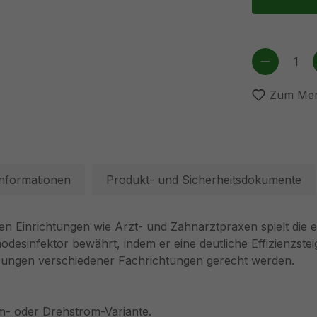
Produkt
Zum Mer
Informationen
Produkt- und Sicherheitsdokumente
n Einrichtungen wie Arzt- und Zahnarztpraxen spielt die eff
desinfektor bewährt, indem er eine deutliche Effizienzste
derungen verschiedener Fachrichtungen gerecht werden.
m- oder Drehstrom-Variante.