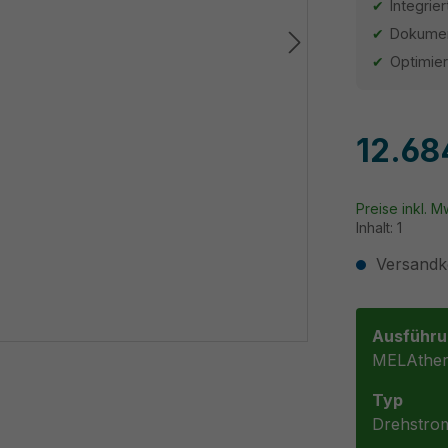
Integrie
Dokumen
Optimie
12.68
Preise inkl. 
Inhalt:
1
Versandko
Ausführu
MELAther
Typ
Drehstro