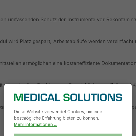
inen umfassenden Schutz der Instrumente vor Rekontamina
l wird Platz gespart, Arbeitsabläufe werden vereinfacht u
ittstellen ermöglichen eine kosteneffiziente Dokumentatio
t einem breiten Spektrum an Einsatzkörben zu Zeit- und K
ssig. Der Filter kann schnell und einfach durch das Praxisp
Diese Website verwendet Cookies, um eine
bestmögliche Erfahrung bieten zu können.
Mehr Informationen ...