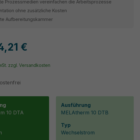
rte Prozessmedien vereinfachen die Arbeitsprozesse
tation ohne zusätzliche Kosten
rte Aufbereitungskammer
4,21 €
MwSt. zzgl. Versandkosten
stenfrei
ng
Ausführung
m 10 DTA
MELAtherm 10 DTB
Typ
m
Wechselstrom