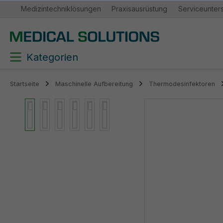
Medizintechniklösungen
Praxisausrüstung
Serviceunter
springen
Zur Hauptnavigation springen
Kategorien
Startseite
Maschinelle Aufbereitung
Thermodesinfektoren
Bildergalerie überspringen