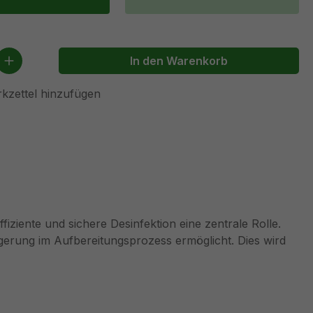
 Anzahl: Gib den gewünschten Wert ein 
In den Warenkorb
kzettel hinzufügen
iziente und sichere Desinfektion eine zentrale Rolle.
igerung im Aufbereitungsprozess ermöglicht. Dies wird