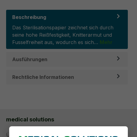
Beschreibung
Das Sterilisationspapier zeichnet sich durch
seine hohe Reißfestigkeit, Knitterarmut und
Fusselfreiheit aus, wodurch es sich…
Mehr
Ausführungen
Rechtliche Informationen
medical solutions
Über uns