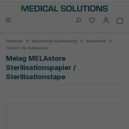
alt springen
Du hast 0 Prod
Wa
Startseite
Maschinelle Aufbereitung
Autoklaven
Zubehör für Autoklaven
Melag MELAstore
Sterilisationspapier /
Sterilisationstape
Bildergalerie überspringen