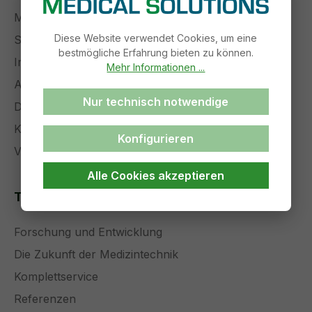
Management
Diese Website verwendet Cookies, um eine
Stellenangebote
bestmögliche Erfahrung bieten zu können.
Impressum
Mehr Informationen ...
AGB
Nur technisch notwendige
Datenschutz
Kontakt
Konfigurieren
Versand und Zahlung
Alle Cookies akzeptieren
Themenseiten
Forschung und Entwicklung
Die Zukunft der Medizintechnik
Komplettservice
Referenzen