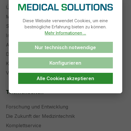
Über uns
Management
Diese Website verwendet Cookies, um eine
Stellenangebote
bestmögliche Erfahrung bieten zu können.
Mehr Informationen ...
Impressum
AGB
Nur technisch notwendige
Datenschutz
Konfigurieren
Kontakt
Versand und Zahlung
Alle Cookies akzeptieren
Themenseiten
Forschung und Entwicklung
Die Zukunft der Medizintechnik
Komplettservice