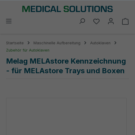
alt springen
Du hast 0 Prod
Wa
Startseite
Maschinelle Aufbereitung
Autoklaven
Zubehör für Autoklaven
Melag MELAstore Kennzeichnung
- für MELAstore Trays und Boxen
Bildergalerie überspringen