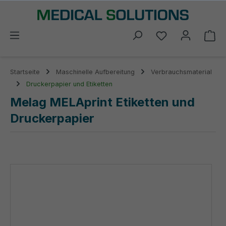
alt springen
Du hast 0 Prod
Wa
Startseite
Maschinelle Aufbereitung
Verbrauchsmaterial
Druckerpapier und Etiketten
Melag MELAprint Etiketten und
Druckerpapier
Bildergalerie überspringen