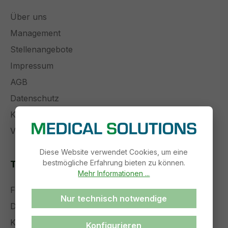
Über uns
Management
Stellenangebote
Impressum
AGB
Datenschutz
Kontakt
Versand und Zahlung
Diese Website verwendet Cookies, um eine
bestmögliche Erfahrung bieten zu können.
Themenseiten
Mehr Informationen ...
Forschung und Entwicklung
Nur technisch notwendige
Die Zukunft der Medizintechnik
Komplettservice
Konfigurieren