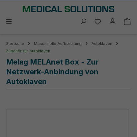
alt springen
Du hast 0 Prod
Wa
Startseite
Maschinelle Aufbereitung
Autoklaven
Zubehör für Autoklaven
Melag MELAnet Box - Zur
Netzwerk-Anbindung von
Autoklaven
Bildergalerie überspringen