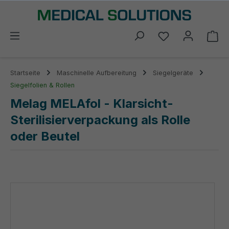
alt springen
Du hast 0 Prod
Wa
Startseite
Maschinelle Aufbereitung
Siegelgeräte
Siegelfolien & Rollen
Melag MELAfol - Klarsicht-
Sterilisierverpackung als Rolle
oder Beutel
Bildergalerie überspringen