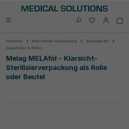
alt springen
Du hast 0 Prod
Wa
Startseite
Maschinelle Aufbereitung
Siegelgeräte
Siegelfolien & Rollen
Melag MELAfol - Klarsicht-
Sterilisierverpackung als Rolle
oder Beutel
Bildergalerie überspringen