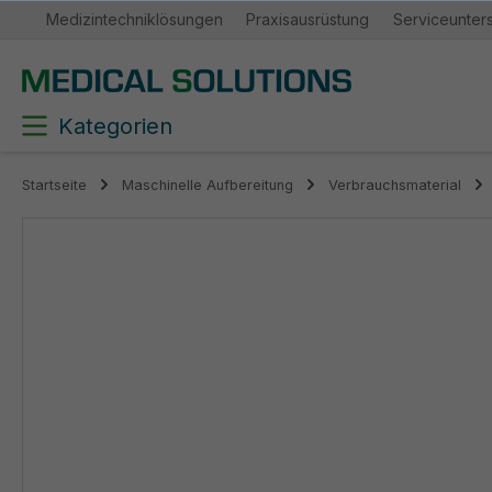
Medizintechniklösungen
Praxisausrüstung
Serviceunter
springen
Zur Hauptnavigation springen
Kategorien
Startseite
Maschinelle Aufbereitung
Verbrauchsmaterial
Bildergalerie überspringen