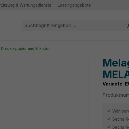
stützung & Wartungsdienste
Leasingangebote
Druckerpapier und Etiketten
Mela
MELA
Variante: E
Produktnu
Wählbare
Sechs Ro
Sechs Ro