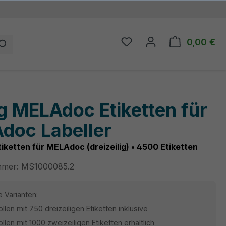
0,00 €
Du hast 0 Produkte auf
Wa
g MELAdoc Etiketten für
doc Labeller
tiketten für MELAdoc (dreizeilig) • 4500 Etiketten
mmer:
MS1000085.2
 Varianten:
llen mit 750 dreizeiligen Etiketten inklusive
llen mit 1000 zweizeiligen Etiketten erhältlich