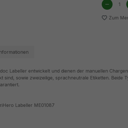
Produkt
Zum Mer
Informationen
doc Labeller entwickelt und dienen der manuellen Chargendo
ckt sind, sowie zweizeilige, sprachneutrale Etiketten. Beide
rantiert.
teriHero Labeller ME01087