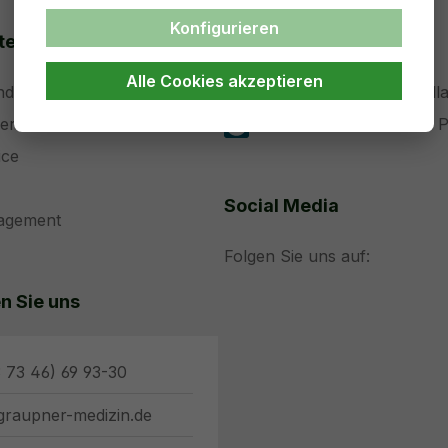
Konfigurieren
ten
Support
Alle Cookies akzeptieren
nd Entwicklung
Teamviewer ohne Installa
der Medizintechnik
Teamviewer Installation 
ice
Social Media
nagement
Folgen Sie uns auf:
n Sie uns
 73 46) 69 93-30
graupner-medizin.de