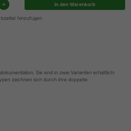
 Anzahl: Gib den gewünschten Wert ein 
In den Warenkorb
kzettel hinzufügen
kumentation. Sie sind in zwei Varianten erhältlich:
 Typen zeichnen sich durch ihre doppelte