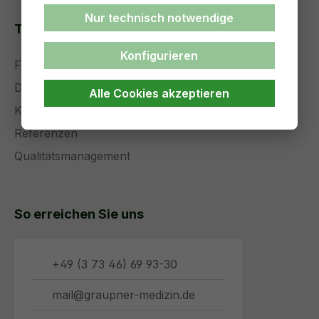
Nur technisch notwendige
Themenseiten
Konfigurieren
Forschung und Entwicklung
Die Zukunft der Medizintechnik
Alle Cookies akzeptieren
Komplettservice
Referenzen
Qualitätsmanagement
So erreichen Sie uns
+49 (3 73 46) 69 93-30
mail@graupner-medizin.de