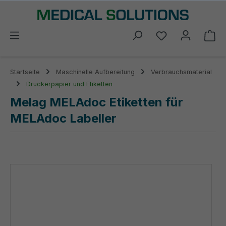
alt springen
Du hast 0 Prod
Wa
Startseite
Maschinelle Aufbereitung
Verbrauchsmaterial
Druckerpapier und Etiketten
Melag MELAdoc Etiketten für
MELAdoc Labeller
Bildergalerie überspringen