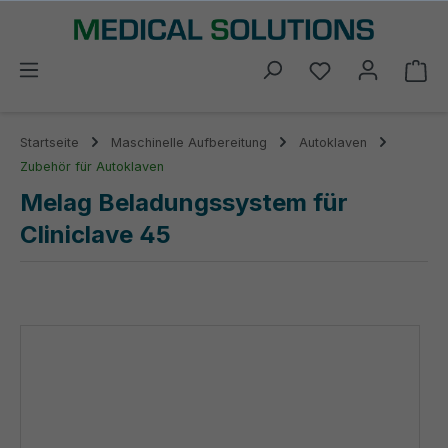
alt springen
Du hast 0 Prod
Wa
Startseite
Maschinelle Aufbereitung
Autoklaven
Zubehör für Autoklaven
Melag Beladungssystem für
Cliniclave 45
Bildergalerie überspringen