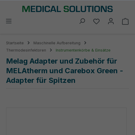
alt springen
Du hast 0 Prod
Wa
Startseite
Maschinelle Aufbereitung
Thermodesinfektoren
Instrumentenkörbe & Einsätze
Melag Adapter und Zubehör für
MELAtherm und Carebox Green -
Adapter für Spitzen
Bildergalerie überspringen