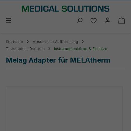
alt springen
Du hast 0 Prod
Wa
Startseite
Maschinelle Aufbereitung
Thermodesinfektoren
Instrumentenkörbe & Einsätze
Melag Adapter für MELAtherm
Bildergalerie überspringen