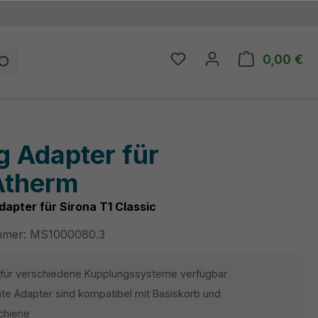
0,00 €
Du hast 0 Produkte auf
Wa
g Adapter für
therm
dapter für Sirona T1 Classic
mmer:
MS1000080.3
 für verschiedene Kupplungssysteme verfügbar
te Adapter sind kompatibel mit Basiskorb und
schiene