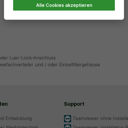
Alle Cookies akzeptieren
oder Luer-Lock-Anschluss
eifachverteiler und / oder Einzelfiltergehäuse
ten
Support
nd Entwicklung
Teamviewer ohne Installa
der Medizintechnik
Teamviewer Installation 