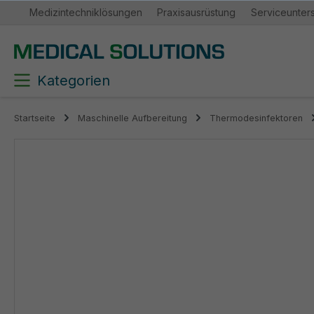
Medizintechniklösungen
Praxisausrüstung
Serviceunter
springen
Zur Hauptnavigation springen
Kategorien
Startseite
Maschinelle Aufbereitung
Thermodesinfektoren
Bildergalerie überspringen