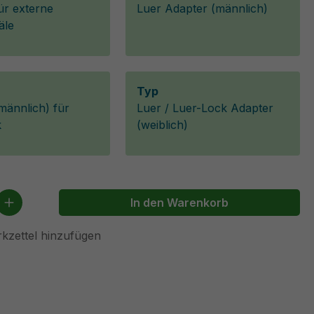
ür externe
Luer Adapter (männlich)
äle
Typ
männlich) für
Luer / Luer-Lock Adapter
k
(weiblich)
 Anzahl: Gib den gewünschten Wert ein 
In den Warenkorb
kzettel hinzufügen