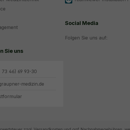
ice
Social Media
nagement
Folgen Sie uns auf:
n Sie uns
 73 46) 69 93-30
graupner-medizin.de
ktformular
hrwertsteuer zzgl.
Versandkosten
und ggf. Nachnahmegebühren, wen