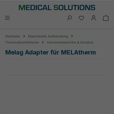
alt springen
Du hast 0 Prod
Wa
Startseite
Maschinelle Aufbereitung
Thermodesinfektoren
Instrumentenkörbe & Einsätze
Melag Adapter für MELAtherm
Bildergalerie überspringen